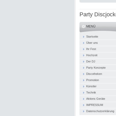
Party Discjoc
MENÜ
Startseite
Über uns
Ihr Fest
Hochzeit
Der DJ
Party Konzepte
Discotheken
Promotion
Künstler
Technik
Aktions Geräte
IMPRESSUM
Datenschutzerklärung