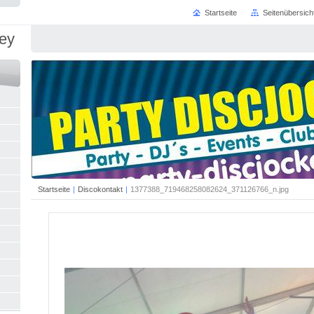
Startseite
Seitenübersich
key
Startseite
|
Discokontakt
|
1377388_719468258082624_371126766_n.jpg