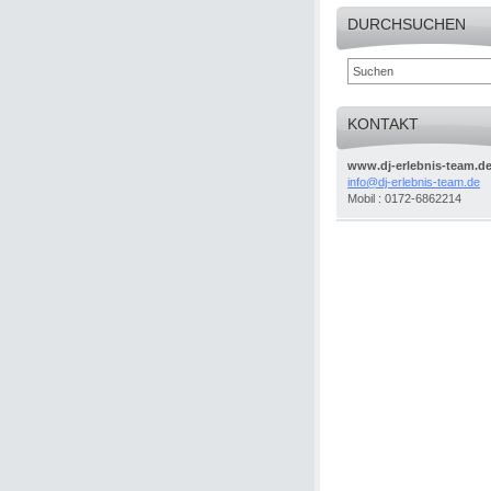
DURCHSUCHEN
KONTAKT
www.dj-erlebnis-team.d
info@dj-
erlebnis
-team.de
Mobil : 0172-6862214