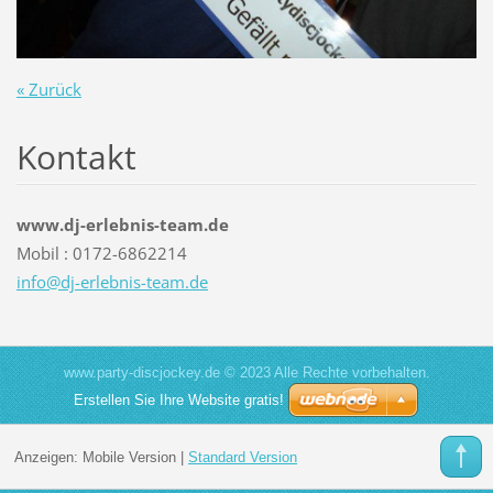
« Zurück
Kontakt
www.dj-erlebnis-team.de
Mobil : 0172-6862214
info@dj-
erlebnis
-team.de
www.party-discjockey.de © 2023 Alle Rechte vorbehalten.
Erstellen Sie Ihre Website gratis!
Anzeigen:
Mobile Version
|
Standard Version