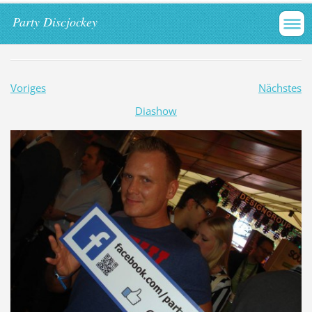
Party Discjockey
Voriges
Nächstes
Diashow